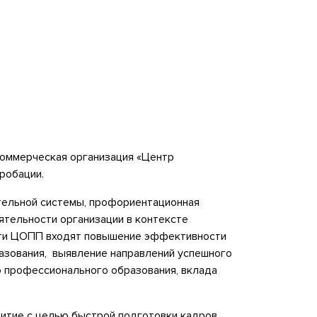
оммерческая организация «Центр
робации.
ательной системы, профориентационная
тельности организации в контексте
ости ЦОПП входят повышение эффективности
зования, выявление направлений успешного
 профессионального образования, вклада
витие с целью быстрой подготовки кадров