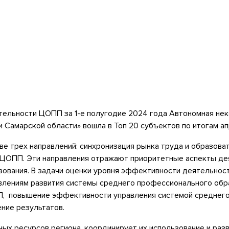
ельности ЦОПП за 1-е полугодие 2024 года Автономная нек
Самарской области» вошла в Топ 20 субъектов по итогам ап
е трех направлений: синхронизация рынка труда и образов
 ЦОПП. Эти направления отражают приоритетные аспекты дея
зования. В задачи оценки уровня эффективности деятельн
лениям развития системы среднего профессионального обра
ПП, повышение эффективности управления системой среднего
ние результатов.
х ресурсов региона, координирует их использование и раз